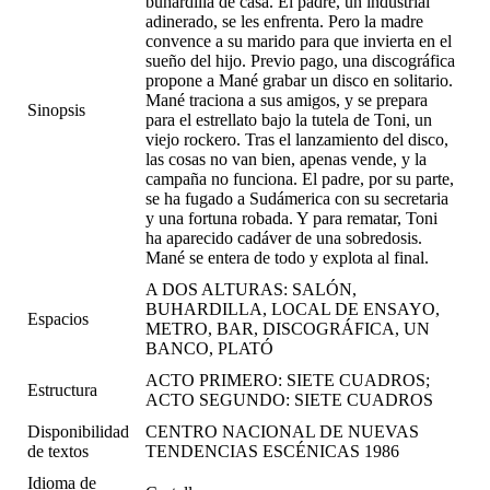
buhardilla de casa. El padre, un industrial
adinerado, se les enfrenta. Pero la madre
convence a su marido para que invierta en el
sueño del hijo. Previo pago, una discográfica
propone a Mané grabar un disco en solitario.
Mané traciona a sus amigos, y se prepara
Sinopsis
para el estrellato bajo la tutela de Toni, un
viejo rockero. Tras el lanzamiento del disco,
las cosas no van bien, apenas vende, y la
campaña no funciona. El padre, por su parte,
se ha fugado a Sudámerica con su secretaria
y una fortuna robada. Y para rematar, Toni
ha aparecido cadáver de una sobredosis.
Mané se entera de todo y explota al final.
A DOS ALTURAS: SALÓN,
BUHARDILLA, LOCAL DE ENSAYO,
Espacios
METRO, BAR, DISCOGRÁFICA, UN
BANCO, PLATÓ
ACTO PRIMERO: SIETE CUADROS;
Estructura
ACTO SEGUNDO: SIETE CUADROS
Disponibilidad
CENTRO NACIONAL DE NUEVAS
de textos
TENDENCIAS ESCÉNICAS 1986
Idioma de