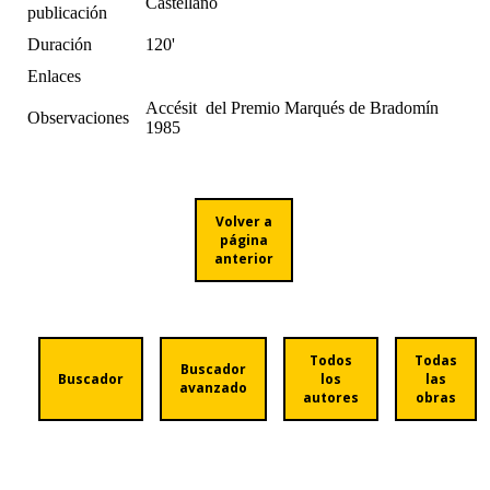
Castellano
publicación
Duración
120'
Enlaces
Accésit del Premio Marqués de Bradomín
Observaciones
1985
Volver a
página
anterior
Todos
Todas
Buscador
Buscador
los
las
avanzado
autores
obras