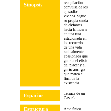
recopilación
Sinopsis
convulsa de los
episodios
vividos. Sigue
su propia senda
de elefantes
hacia la muerte
en una ruta
estacionada en
los recuerdos
de una vida
radicalmente
apasionada que
guarda el elixir
del placer y el
gusto amargo
que marca el
final de la
existencia
Terraza de un
Espacios
Caserón
Estructura
Acto único