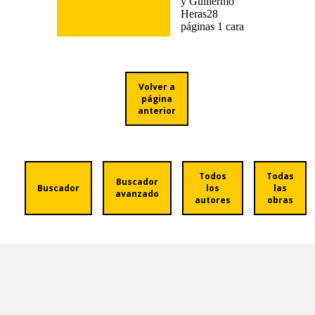
y Guillermo
Heras28
páginas 1 cara
Volver a
página
anterior
Todos
Todas
Buscador
Buscador
los
las
avanzado
autores
obras