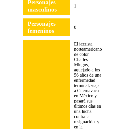
Personajes
1
masculinos
Personajes
0
femeninos
El jazzista
norteamericano
de color
Charles
Mingus,
aquejado a los
56 años de una
enfermedad
terminal, viaja
a Cuernavaca
en México y
pasará sus
últimos días en
una lucha
contra la
resignación y
en la