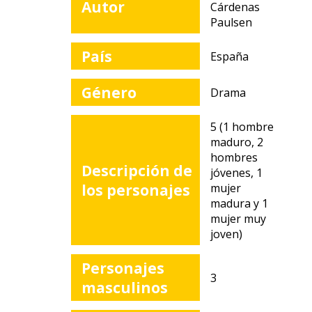
Autor
Cárdenas
Paulsen
País
España
Género
Drama
5 (1 hombre
maduro, 2
hombres
Descripción de
jóvenes, 1
los personajes
mujer
madura y 1
mujer muy
joven)
Personajes
3
masculinos