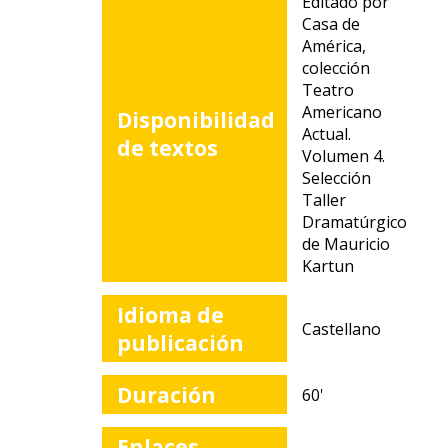
Editado por
Casa de
América,
colección
Teatro
Americano
Disponibilidad
Actual.
de textos
Volumen 4.
Selección
Taller
Dramatúrgico
de Mauricio
Kartun
Idioma de
Castellano
publicación
Duración
60'
Enlaces