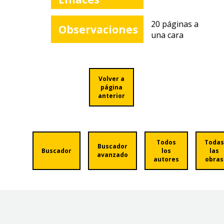
20 páginas a
Observaciones
una cara
Volver a
página
anterior
Todos
Todas
Buscador
Buscador
los
las
avanzado
autores
obras