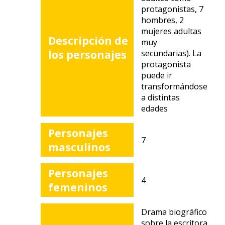
protagonistas, 7
hombres, 2
mujeres adultas
Descripción de
muy
los personajes
secundarias). La
protagonista
puede ir
transformándose
a distintas
edades
Personajes
7
masculinos
Personajes
4
femeninos
Drama biográfico
sobre la escritora