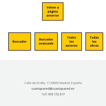
Volver a
página
anterior
Todos
Todas
Buscador
Buscador
los
las
avanzado
autores
obras
Calle de Ercilla, 17 28005 Madrid, España
cuartapared@cuartapared.es
Telf:
915 172 317