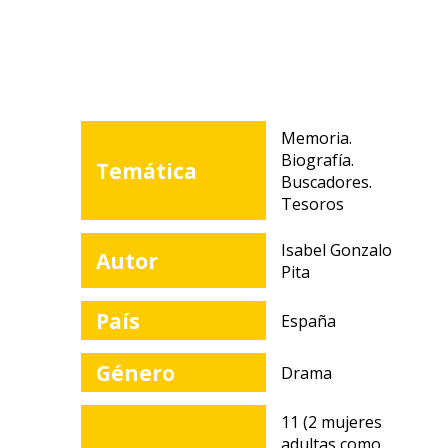
Memoria.
Biografía.
Temática
Buscadores.
Tesoros
Isabel Gonzalo
Autor
Pita
País
España
Género
Drama
11 (2 mujeres
adultas como