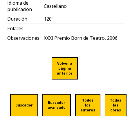
Idioma de
Castellano
publicación
Duración
120'
Enlaces
Observaciones
XXXI Premio Born de Teatro, 2006
Volver a
página
anterior
Todos
Todas
Buscador
Buscador
los
las
avanzado
autores
obras