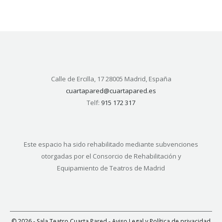
Calle de Ercilla, 17 28005 Madrid, España
cuartapared@cuartapared.es
Telf:
915 172 317
Este espacio ha sido rehabilitado mediante subvenciones
otorgadas por el Consorcio de Rehabilitación y
Equipamiento de Teatros de Madrid
© 2026 - Sala Teatro Cuarta Pared -
Aviso Legal y Política de privacidad