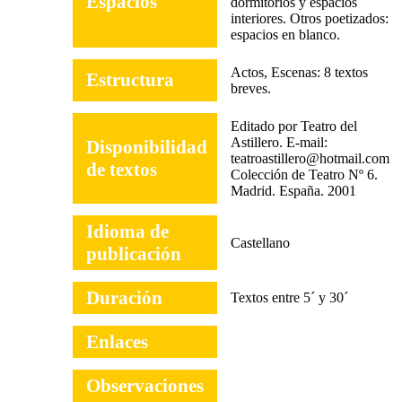
Espacios
dormitorios y espacios
interiores. Otros poetizados:
espacios en blanco.
Actos, Escenas: 8 textos
Estructura
breves.
Editado por Teatro del
Astillero. E-mail:
Disponibilidad
teatroastillero@hotmail.com
de textos
Colección de Teatro Nº 6.
Madrid. España. 2001
Idioma de
Castellano
publicación
Duración
Textos entre 5´ y 30´
Enlaces
Observaciones