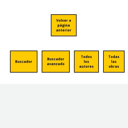
Volver a
página
anterior
Todos
Todas
Buscador
Buscador
los
las
avanzado
autores
obras