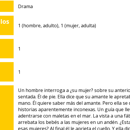
Drama
los
1 (hombre, adulto), 1 (mujer, adulta)
1
1
Un hombre interroga a ¿su mujer? sobre su anterio
sentada. Él de pie. Ella dice que su amante le apretab
mano. Él quiere saber más del amante. Pero ella se
historias aparentemente inconexas. Un guía que ll
adentrarse con maletas en el mar. La vista a una f
arrebata los bebés a las mujeres en un andén. ¿Est
esas mujeres? Al final él le aprieta el cuello. Y ella 