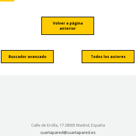
Volver a página
anterior
Buscador avanzado
Todos los autores
Calle de Ercilla, 17 28005 Madrid, España
cuartapared@cuartapared.es