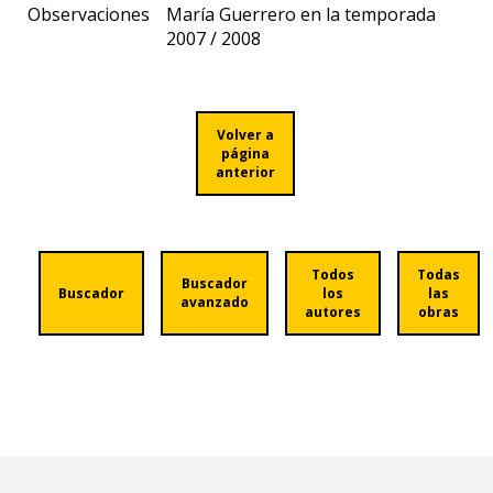
Observaciones
María Guerrero en la temporada
2007 / 2008
Volver a
página
anterior
Todos
Todas
Buscador
Buscador
los
las
avanzado
autores
obras