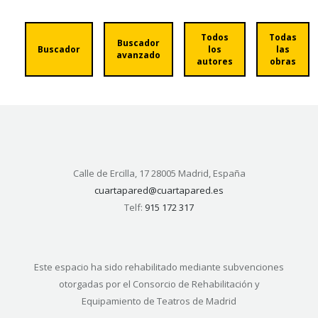
Todos
Todas
Buscador
Buscador
los
las
avanzado
autores
obras
Calle de Ercilla, 17 28005 Madrid, España
cuartapared@cuartapared.es
Telf:
915 172 317
Este espacio ha sido rehabilitado mediante subvenciones
otorgadas por el Consorcio de Rehabilitación y
Equipamiento de Teatros de Madrid