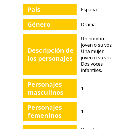
País
España
Género
Drama
Un hombre
joven o su voz.
Descripción de
Una mujer
los personajes
joven o su voz.
Dos voces
infantiles.
Personajes
1
masculinos
Personajes
1
femeninos