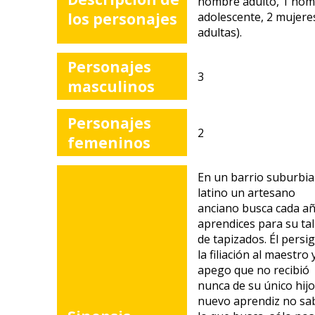
hombre adulto, 1 ho
los personajes
adolescente, 2 mujere
adultas).
Personajes
3
masculinos
Personajes
2
femeninos
En un barrio suburbia
latino un artesano
anciano busca cada a
aprendices para su tal
de tapizados. Él persi
la filiación al maestro 
apego que no recibió
nunca de su único hijo
nuevo aprendiz no sa