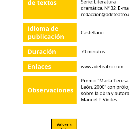
de textos
Serie: Literatura
dramática. Nº 32. E-mai
redaccion@adeteatro
Idioma de
Castellano
publicación
Duración
70 minutos
Enlaces
www.adeteatro.com
Premio “María Teresa
León, 2000” con pról
Observaciones
sobre la obra y autor
Manuel F. Vieites.
Volver a