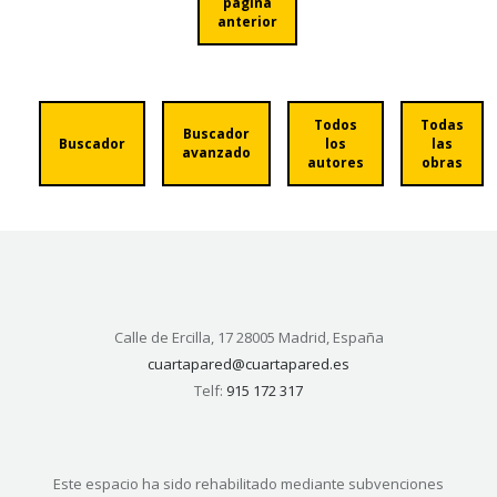
página
anterior
Todos
Todas
Buscador
Buscador
los
las
avanzado
autores
obras
Calle de Ercilla, 17 28005 Madrid, España
cuartapared@cuartapared.es
Telf:
915 172 317
Este espacio ha sido rehabilitado mediante subvenciones