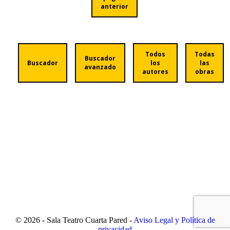
anterior
Todos
Todas
Buscador
Buscador
los
las
avanzado
autores
obras
© 2026 - Sala Teatro Cuarta Pared -
Aviso Legal y Política de
privacidad