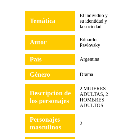
El individuo y
Temática
su identidad y
la sociedad
Eduardo
Autor
Pavlovsky
País
Argentina
Género
Drama
2 MUJERES
Descripción de
ADULTAS, 2
los personajes
HOMBRES
ADULTOS
Personajes
2
masculinos