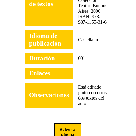
Colección
de textos
Teatro. Buenos
Aires, 2006.
ISBN: 978-
987-1155-31-6
Idioma de
Castellano
publicación
Duración
60'
Enlaces
Está editado
junto con otros
Observaciones
dos textos del
autor
Volver a
página