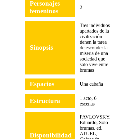
Personajes
2
femeninos
Tres individuos
apartados de la
civilización
tienen la tarea
Sinopsis
de esconder la
miseria de una
sociedad que
solo vive entre
brumas
Espacios
Una cabaña
1 acto, 6
Estructura
escenas
PAVLOVSKY,
Eduardo, Solo
brumas, ed.
ATUEL,
Disponibilidad