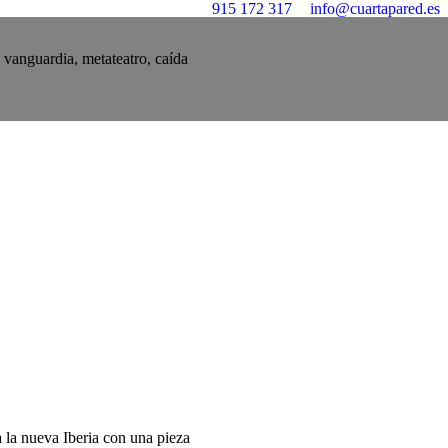
915 172 317
info@cuartapared.es
e vanguardia, metateatro, caída
la nueva Iberia con una pieza