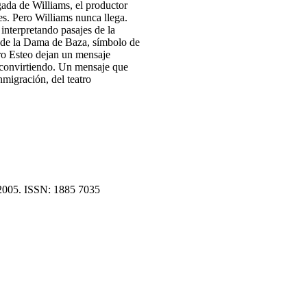
legada de Williams, el productor
ales. Pero Williams nunca llega.
 interpretando pasajes de la
a de la Dama de Baza, símbolo de
ero Esteo dejan un mensaje
á convirtiendo. Un mensaje que
nmigración, del teatro
 2005. ISSN: 1885 7035