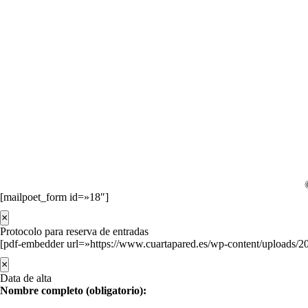
[mailpoet_form id=»18″]
×
Protocolo para reserva de entradas
[pdf-embedder url=»https://www.cuartapared.es/wp-content/uploads/
×
Data de alta
Nombre completo (obligatorio):