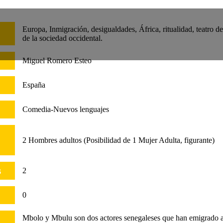
Europa, Inmigración, desigualdades, África, ritualidad, teatro d
de la sociedad occidental.
Miguel Romero Esteo
España
Comedia-Nuevos lenguajes
CALENDAR
2 Hombres adultos (Posibilidad de 1 Mujer Adulta, figurante)
s
2
0
Mbolo y Mbulu son dos actores senegaleses que han emigrado a 