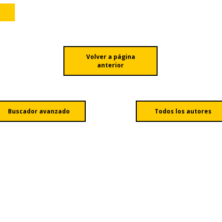
Volver a página
anterior
Buscador avanzado
Todos los autores