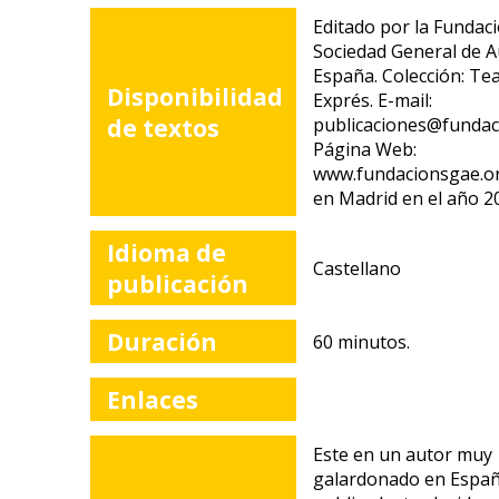
Editado por la Fundac
Sociedad General de A
España. Colección: Te
Disponibilidad
Exprés. E-mail:
de textos
publicaciones@fundac
Página Web:
www.fundacionsgae.or
en Madrid en el año 2
Idioma de
Castellano
publicación
Duración
60 minutos.
Enlaces
Este en un autor muy
galardonado en Españ