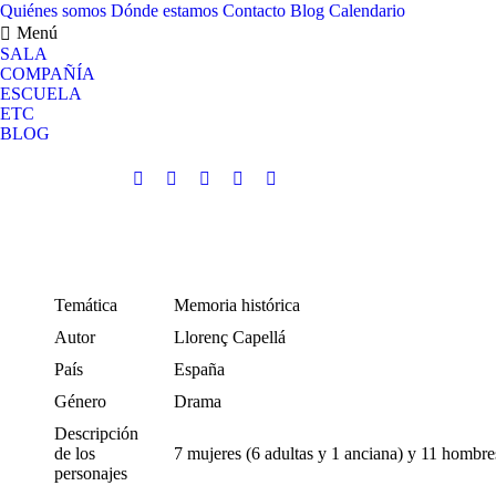
Quiénes somos
Dónde estamos
Contacto
Blog
Calendario
Menú
SALA
COMPAÑÍA
ESCUELA
ETC
BLOG
Facebook
X
Flickr
YouTube
Instagram
CALENDAR
página
página
página
página
página
se
se
se
se
se
abre
abre
abre
abre
abre
en
en
en
en
en
Temática
Memoria histórica
una
una
una
una
una
ventana
ventana
ventana
ventana
ventana
Autor
Llorenç Capellá
nueva
nueva
nueva
nueva
nueva
País
España
Género
Drama
Descripción
de los
7 mujeres (6 adultas y 1 anciana) y 11 hombres
personajes