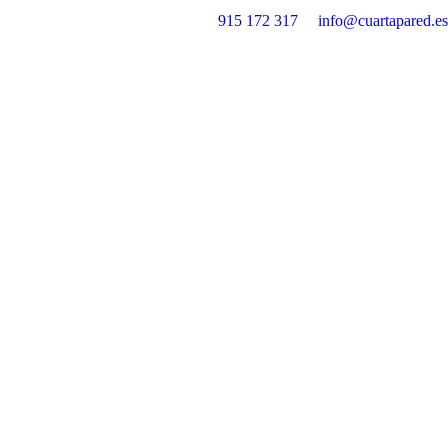
915 172 317
info@cuartapared.es