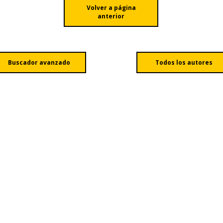
Volver a página
anterior
Buscador avanzado
Todos los autores