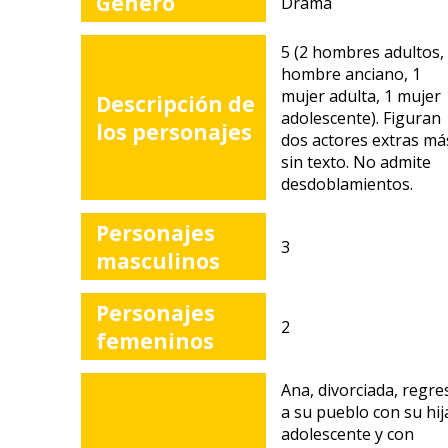
Género
Drama
5 (2 hombres adultos,
hombre anciano, 1
gram
mujer adulta, 1 mujer
Descripción de
adolescente). Figuran
a
los personajes
dos actores extras má
sin texto. No admite
desdoblamientos.
Personajes
3
na
masculinos
Personajes
2
femeninos
Ana, divorciada, regre
a su pueblo con su hij
adolescente y con