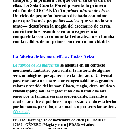
siempre, y la primera vez que ves el circo es una de
ellas. La Sala Cuarta Pared presenta la primera
edición de CIRCANÍA:
Tu primer abrazo de circo
.
Un ciclo de pequeño formato diseñado con mimo
para que los más pequeños —y los que ya no lo son
tanto— descubran la magia del escenario de cerca,
convirtiendo el asombro en una experiencia
compartida con la comunidad educativa o en familia
con la calidez de un primer encuentro inolvidable.
La fábrica de las maravillas - Javier Ariza
La fábrica de las maravillas
se adentra en un contexto
meramente fantástico para contar la historia de algunos
seres mitológicos que aparecen en la Literatura Universal
para rescatar a unos seres que recogen sabiduría, grandes
valores y sentido del humor. Clown, magia, circo, música y
videomapping son los ingredientes que harán que este
paseo por la fantasía sea más sorprendente, llegando a
cuestionar entre el público si lo que están viendo está hecho
por humanos, por dibujos animados o por seres fantásticos.
(Ver más)
FECHA: Domingo 15 de noviembre de 2026 | HORARIO:
17h30 | GÉNERO: Magia y circo | EDAD: +6 años |