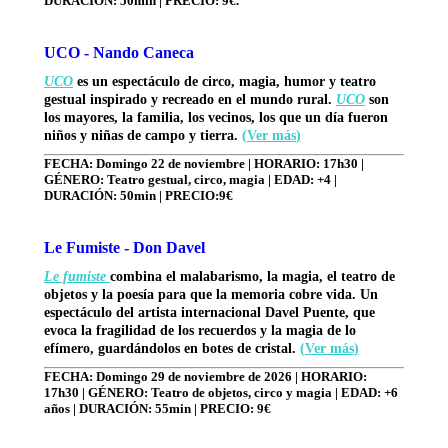
DURACIÓN: 50min | PRECIO: 9€.
UCO - Nando Caneca
UCO
es un espectáculo de circo, magia, humor y teatro
gestual inspirado y recreado en el mundo rural.
UCO
son
los mayores, la familia, los vecinos, los que un día fueron
niños y niñas de campo y tierra
.
(
Ver más
)
FECHA: Domingo 22 de noviembre | HORARIO: 17h30
|
GÉNERO: Teatro gestual, circo, magia
| EDAD: +4 |
DURACIÓN: 50min | PRECIO:9€
Le Fumiste - Don Davel
Le fumiste
combina el malabarismo, la magia, el teatro de
objetos y la poesía para que la memoria cobre vida. Un
espectáculo del artista internacional Davel Puente, que
evoca la fragilidad de los recuerdos y la magia de lo
efímero, guardándolos en botes de cristal.
(
Ver más
)
FEC
HA: Domingo 29 de noviembre de 2026 | HORARIO:
17h30 | GÉNERO: Teatro de objetos, circo y magia | EDAD: +6
años | DURACIÓN: 55min | PRECIO: 9€