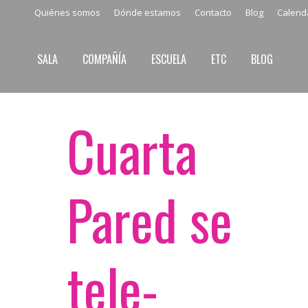
Quiénes somos
Dónde estamos
Contacto
Blog
Calend
SALA
COMPAÑÍA
ESCUELA
ETC
BLOG
Cuarta
Pared se
tele-