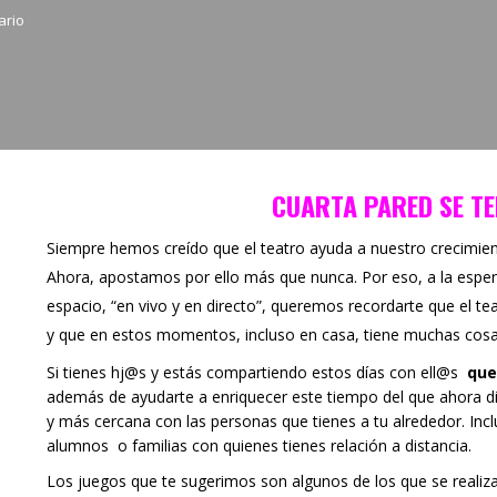
ario
CUARTA PARED SE T
Siempre hemos creído que el teatro ayuda a nuestro crecimie
Ahora, apostamos por ello más que nunca. Por eso, a la espe
espacio, “en vivo y en directo”, queremos recordarte que el t
y que en estos momentos, incluso en casa, tiene muchas cosa
Si tienes hj@s y estás compartiendo estos días con ell@s
que
además de ayudarte a enriquecer este tiempo del que ahora d
y más cercana con las personas que tienes a tu alrededor. Inc
alumnos o familias con quienes tienes relación a distancia.
Los juegos que te sugerimos son algunos de los que se realiz