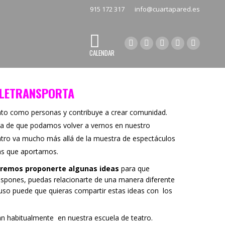
915 172 317
info@cuartapared.es
Facebook
X
Flickr
YouTube
Instagra
CALENDAR
página
página
página
página
página
se
se
se
se
se
abre
abre
abre
abre
abre
ELETRANSPORTA
en
en
en
en
en
nto como personas y contribuye a crear comunidad.
una
una
una
una
una
ra de que podamos volver a vernos en nuestro
ventana
ventana
ventana
ventana
ventana
eatro va mucho más allá de la muestra de espectáculos
nueva
nueva
nueva
nueva
nueva
s que aportarnos.
remos proponerte algunas ideas
para que
ispones, puedas relacionarte de una manera diferente
luso puede que quieras compartir estas ideas con los
an habitualmente en nuestra escuela de teatro.