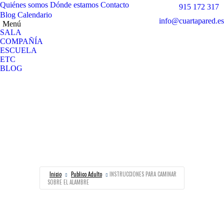
Quiénes somos
Dónde estamos
Contacto
915 172 317
Blog
Calendario
info@cuartapared.es
Menú
SALA
COMPAÑÍA
ESCUELA
ETC
BLOG
Facebook
X
Flickr
YouTube
Instagram
página
página
página
página
página
CALENDAR
se
se
se
se
se
abre
abre
abre
abre
abre
en
en
en
en
en
una
una
una
una
una
ventana
ventana
ventana
ventana
ventana
Inicio
Publico Adulto
INSTRUCCIONES PARA CAMINAR
nueva
nueva
nueva
nueva
nueva
SOBRE EL ALAMBRE