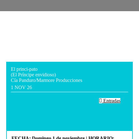
El princi-pato
(El Príncipe envidioso)
Cía Panduro/Marmore Producciones
1 NOV 26
Entradas
FECHA: Domingo 1 de noviembre | HORARIO: