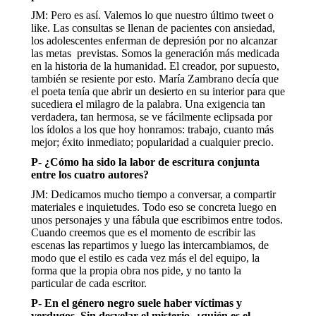
JM: Pero es así. Valemos lo que nuestro último tweet o
like. Las consultas se llenan de pacientes con ansiedad,
los adolescentes enferman de depresión por no alcanzar
las metas previstas. Somos la generación más medicada
en la historia de la humanidad. El creador, por supuesto,
también se resiente por esto. María Zambrano decía que
el poeta tenía que abrir un desierto en su interior para que
sucediera el milagro de la palabra. Una exigencia tan
verdadera, tan hermosa, se ve fácilmente eclipsada por
los ídolos a los que hoy honramos: trabajo, cuanto más
mejor; éxito inmediato; popularidad a cualquier precio.
P- ¿Cómo ha sido la labor de escritura conjunta
entre los cuatro autores?
JM: Dedicamos mucho tiempo a conversar, a compartir
materiales e inquietudes. Todo eso se concreta luego en
unos personajes y una fábula que escribimos entre todos.
Cuando creemos que es el momento de escribir las
escenas las repartimos y luego las intercambiamos, de
modo que el estilo es cada vez más el del equipo, la
forma que la propia obra nos pide, y no tanto la
particular de cada escritor.
P- En el género negro suele haber víctimas y
verdugos. Sin desvelar el misterio, ¿quién es el