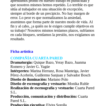
aprendimos pronto en nuestro trabajo en publicidad y
que nosotros mismos hemos repetido. Lo terrible es que
sitúa al trabajador en una situación de excepción,
siempre al borde de un precipicio. No hay margen de
error. Lo peor es que normalizamos la ansiedad,
asumimos que forma parte de nuestro modo de vida. Al
fin y al cabo, ¿a quién no le exigen cumplir objetivos en
su trabajo? Nosotros mismos teníamos plazos, sufríamos
en cada bloqueo, sentíamos la presión, nos exigíamos un
resultado.
Ficha artística
COMPAÑÍA CUARTA PARED
Dramaturgia:
Quique Bazo, Yeray Bazo, Juanma
Romero y Javier G. Yagüe
Intérpretes:
Marina Herranz, Rosa Manteiga, Javier
Pérez‐Acebrón, Guillermo Sanjuan y Salvador Bosch
Diseño de iluminación:
Mariano Polo
Diseño de escenografía y vestuario:
Monika Ruhle
Realización de escenografía y vestuario:
Cuarta Pared
S.L.
Producción, comunicación y distribución:
Cuarta
Pared S.L.
Producción ejecutiva:
Elvira Sorolla