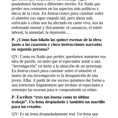
pasándonos factura a diferentes niveles. En
Nada que
perder
nos centramos en los aspectos más políticos y
éticos de la crisis. En
Instrucciones para caminar sobre
el alambre
eso sigue estando ahí, pero ahora más
enfocado a cómo nos ha afectado en carne viva, nos ha
enfermado mental y físicamente: el cansancio, el estrés
laboral, la ansiedad, la depresión…
P-
¿Cómo han hilado las quince escenas de la obra
junto a las cuarenta y cinco instrucciones narradas
en segunda persona?
QY: Como en
Nada que perder,
queríamos mantener esa
idea de puzzle, en tanto que el espectador asiste a una
“investigación” en torno a la situación de un personaje.
En
Instrucciones para caminar sobre el alambre
el
motor de esa investigación es la desaparición de una
joven, Alba. A partir de ese suceso quisimos dar forma a
una estructura fragmentaria que invitase al espectador a
entretejer las escenas para ir componiendo su relato.
P-
Escriben “eres tan bueno como tu último
trabajo”. Un lema despiadado y también un martillo
para un creador.
QY: Es un lema despiadadamente real. Un lema que