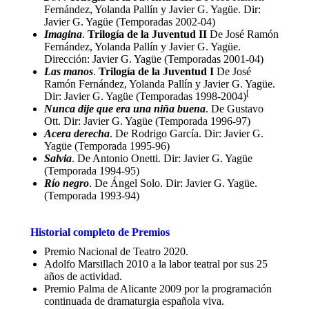
Fernández, Yolanda Pallín y Javier G. Yagüe. Dir:
Javier G. Yagüe (Temporadas 2002-04)
Imagina
.
Trilogía de la Juventud II
De José Ramón
Fernández, Yolanda Pallín y Javier G. Yagüe.
Dirección: Javier G. Yagüe (Temporadas 2001-04)
Las manos
.
Trilogía de la Juventud I
De José
Ramón Fernández, Yolanda Pallín y Javier G. Yagüe.
[
Dir: Javier G. Yagüe (Temporadas 1998-2004)
Nunca dije que era una niña buena
. De Gustavo
Ott. Dir: Javier G. Yagüe (Temporada 1996-97)
Acera derecha
. De Rodrigo García. Dir: Javier G.
Yagüe (Temporada 1995-96)
Salvia
. De Antonio Onetti. Dir: Javier G. Yagüe
(Temporada 1994-95)
Río negro
. De Ángel Solo. Dir: Javier G. Yagüe.
(Temporada 1993-94)
Historial completo de Premios
Premio Nacional de Teatro 2020.
Adolfo Marsillach 2010 a la labor teatral por sus 25
años de actividad.
Premio Palma de Alicante 2009 por la programación
continuada de dramaturgia española viva.