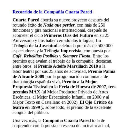
Recorrido de la Compañía Cuarta Pared
Cuarta Pared
aborda su nuevo proyecto después del
rotundo éxito de
Nada que perder
, con más de 250
funciones y gira nacional e internacional, después de
acometer el ciclo
Primeros Días del Futuro
en su 25
Aniversario y tras haber cerrado dos trilogías
,
La
Trilogía de la Juventud
celebrada por más de 500.000
espectadores y la
Trilogía Imprevista
, compuesta por
Café
,
Rebeldías Posibles
y
Siempre Fiesta
.
Entre los
premios que avalan el trabajo de la compañía, destacan,
entre otros, el
Premio Adolfo Marsillach 2010
a la
labor teatral por sus 25 años de actividad,
Premio Palma
de Alicante 2009
por la programación continuada de
dramaturgia española viva,
Premio a la Mejor
Propuesta Teatral en la Feria de Huesca de 2007
,
tres
premios MAX
(al Mejor Productor Privado de Artes
Escénicas, al Mejor Espectáculo Infantil, en 2000 y al
Mejor Texto en Castellano en 2002),
El Ojo Crítico de
teatro en 1999
y, sobre todo, el premio de la excelente
acogida del público.
Una vez más, la
Compañía Cuarta Pared
trata de
sorprender con la puesta en escena de un teatro actual,