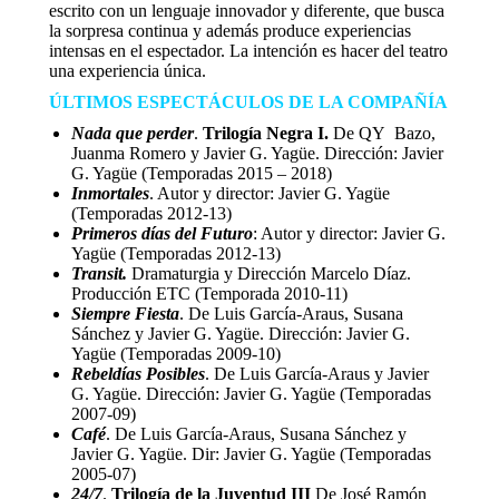
escrito con un lenguaje innovador y diferente, que busca
la sorpresa continua y además produce experiencias
intensas en el espectador. La intención es hacer del teatro
una experiencia única.
ÚLTIMOS ESPECTÁCULOS DE LA COMPAÑÍA
Nada que perder
.
Trilogía Negra I.
De QY Bazo,
Juanma Romero y Javier G. Yagüe. Dirección: Javier
G. Yagüe (Temporadas 2015 – 2018)
Inmortales
. Autor y director: Javier G. Yagüe
(Temporadas 2012-13)
Primeros días del Futuro
: Autor y director: Javier G.
Yagüe (Temporadas 2012-13)
Transit.
Dramaturgia y Dirección Marcelo Díaz.
Producción ETC (Temporada 2010-11)
Siempre Fiesta
. De Luis García-Araus, Susana
Sánchez y Javier G. Yagüe. Dirección: Javier G.
Yagüe (Temporadas 2009-10)
Rebeldías Posibles
. De Luis García-Araus y Javier
G. Yagüe. Dirección: Javier G. Yagüe (Temporadas
2007-09)
Café
. De Luis García-Araus, Susana Sánchez y
Javier G. Yagüe. Dir: Javier G. Yagüe (Temporadas
2005-07)
24/7
.
Trilogía de la Juventud III
De José Ramón