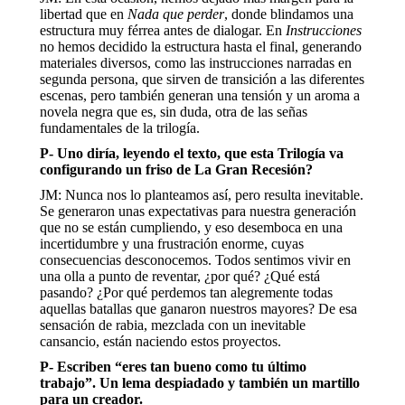
libertad que en
Nada que perder
, donde blindamos una
estructura muy férrea antes de dialogar. En
Instrucciones
no hemos decidido la estructura hasta el final, generando
materiales diversos, como las instrucciones narradas en
segunda persona, que sirven de transición a las diferentes
escenas, pero también generan una tensión y un aroma a
novela negra que es, sin duda, otra de las señas
fundamentales de la trilogía.
P- Uno diría, leyendo el texto, que esta Trilogía va
configurando un friso de La Gran Recesión?
JM: Nunca nos lo planteamos así, pero resulta inevitable.
Se generaron unas expectativas para nuestra generación
que no se están cumpliendo, y eso desemboca en una
incertidumbre y una frustración enorme, cuyas
consecuencias desconocemos. Todos sentimos vivir en
una olla a punto de reventar, ¿por qué? ¿Qué está
pasando? ¿Por qué perdemos tan alegremente todas
aquellas batallas que ganaron nuestros mayores? De esa
sensación de rabia, mezclada con un inevitable
cansancio, están naciendo estos proyectos.
P- Escriben “eres tan bueno como tu último
trabajo”. Un lema despiadado y también un martillo
para un creador.