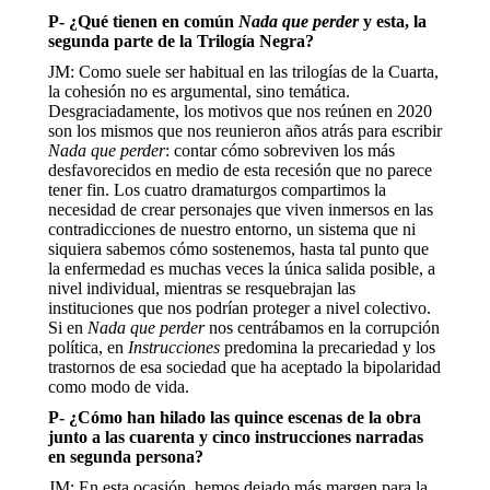
P- ¿Qué tienen en común
Nada que perder
y esta, la
segunda parte de la Trilogía Negra?
JM: Como suele ser habitual en las trilogías de la Cuarta,
la cohesión no es argumental, sino temática.
Desgraciadamente, los motivos que nos reúnen en 2020
son los mismos que nos reunieron años atrás para escribir
Nada que perder
: contar cómo sobreviven los más
desfavorecidos en medio de esta recesión que no parece
tener fin. Los cuatro dramaturgos compartimos la
necesidad de crear personajes que viven inmersos en las
contradicciones de nuestro entorno, un sistema que ni
siquiera sabemos cómo sostenemos, hasta tal punto que
la enfermedad es muchas veces la única salida posible, a
nivel individual, mientras se resquebrajan las
instituciones que nos podrían proteger a nivel colectivo.
Si en
Nada que perder
nos centrábamos en la corrupción
política, en
Instrucciones
predomina la precariedad y los
trastornos de esa sociedad que ha aceptado la bipolaridad
como modo de vida.
P- ¿Cómo han hilado las quince escenas de la obra
junto a las cuarenta y cinco instrucciones narradas
en segunda persona?
JM: En esta ocasión, hemos dejado más margen para la