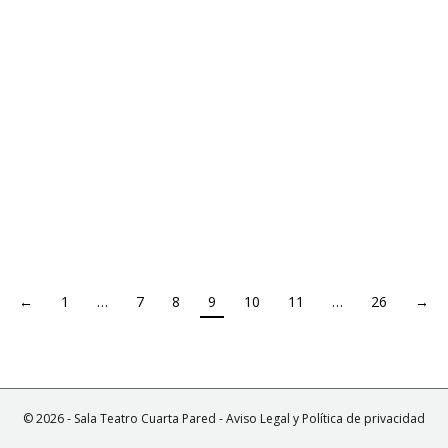
←
1
…
7
8
9
10
11
…
26
→
© 2026 - Sala Teatro Cuarta Pared -
Aviso Legal y Política de privacidad