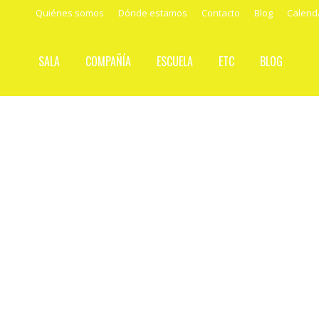
Quiénes somos
Dónde estamos
Contacto
Blog
Calend
SALA
COMPAÑÍA
ESCUELA
ETC
BLOG
Mane, thecel, phares
Por
SuperAdmin
14 mayo, 2012
Metropolitano
Por
SuperAdmin
14 mayo, 2012
Gorditas
Por
SuperAdmin
14 mayo, 2012