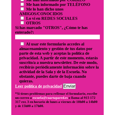
Me han informado por TELÉFONO
Me lo han dicho unos
AMIGOS/CONOCIDOS
Lo vi en REDES SOCIALES
OTROS
Si has marcado "OTROS", ¿Cómo te has
enterado?:
Al usar este formulario accedes al
almacenamiento y gestión de tus datos por
parte de esta web y aceptas la política de
privacidad. A partir de este momento, estarás
suscrito/a a nuestra newsletter. De este modo,
recibirás periódicamente información sobre la
actividad de la Sala y de la Escuela. No
obstante, puedes darte de baja cuando
quieras.
Leer política de privacidad
Enviar
*Si tienes problemas para rellenar el formulario, escribe
un correo a
escuela@cuartapared.es
o llama al 915 172
317 ext. 3 en horario de lunes a viernes de 10h00 a 14h00
y de 15h00 a 17h00.