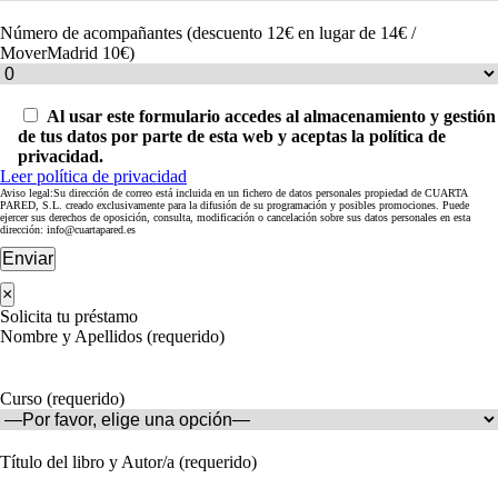
Número de acompañantes (descuento 12€ en lugar de 14€ /
MoverMadrid 10€)
Al usar este formulario accedes al almacenamiento y gestión
de tus datos por parte de esta web y aceptas la política de
privacidad.
Leer política de privacidad
Aviso legal:Su dirección de correo está incluida en un fichero de datos personales propiedad de CUARTA
PARED, S.L. creado exclusivamente para la difusión de su programación y posibles promociones. Puede
ejercer sus derechos de oposición, consulta, modificación o cancelación sobre sus datos personales en esta
dirección: info@cuartapared.es
Enviar
×
Solicita tu préstamo
Nombre y Apellidos (requerido)
Curso (requerido)
Título del libro y Autor/a (requerido)