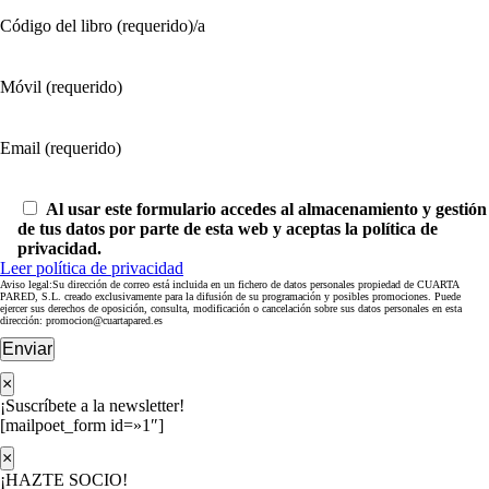
Código del libro (requerido)/a
Móvil (requerido)
Email (requerido)
Al usar este formulario accedes al almacenamiento y gestión
de tus datos por parte de esta web y aceptas la política de
privacidad.
Leer política de privacidad
Aviso legal:Su dirección de correo está incluida en un fichero de datos personales propiedad de CUARTA
PARED, S.L. creado exclusivamente para la difusión de su programación y posibles promociones. Puede
ejercer sus derechos de oposición, consulta, modificación o cancelación sobre sus datos personales en esta
dirección: promocion@cuartapared.es
Enviar
×
¡Suscríbete a la newsletter!
[mailpoet_form id=»1″]
×
¡HAZTE SOCIO!