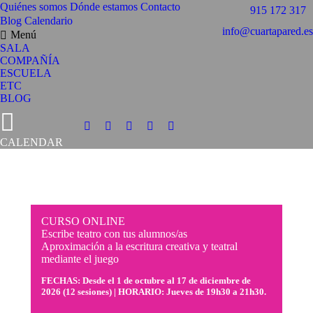
Quiénes somos
Dónde estamos
Contacto
915 172 317
Blog
Calendario
info@cuartapared.es
Menú
SALA
COMPAÑÍA
ESCUELA
ETC
BLOG
Facebook
X
Flickr
YouTube
Instagram
CALENDAR
página
página
página
página
página
se
se
se
se
se
abre
abre
abre
abre
abre
en
en
en
en
en
una
una
una
una
una
CURSO ONLINE
ventana
ventana
ventana
ventana
ventana
Escribe teatro con tus alumnos/as
nueva
nueva
nueva
nueva
nueva
Aproximación a la escritura creativa y teatral
mediante el juego
FECHAS: Desde el 1 de octubre al 17 de diciembre de
2026 (12 sesiones) | HORARIO: Jueves de 19h30 a 21h30.