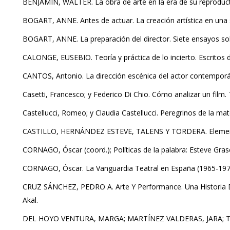
BENJAMIN, WALTER. La obra de arte en la era de su reproductib
BOGART, ANNE. Antes de actuar. La creación artística en una s
BOGART, ANNE. La preparación del director. Siete ensayos sobr
CALONGE, EUSEBIO. Teoría y práctica de lo incierto. Escritos d
CANTOS, Antonio. La dirección escénica del actor contemporáneo
Casetti, Francesco; y Federico Di Chio. Cómo analizar un film. 
Castellucci, Romeo; y Claudia Castellucci. Peregrinos de la mate
CASTILLO, HERNÁNDEZ ESTEVE, TALENS Y TORDERA. Elementos pa
CORNAGO, Óscar (coord.); Políticas de la palabra: Esteve Gras
CORNAGO, Óscar. La Vanguardia Teatral en España (1965-1975). 
CRUZ SÁNCHEZ, PEDRO A. Arte Y Performance. Una Historia Desd
Akal.
DEL HOYO VENTURA, MARGA; MARTÍNEZ VALDERAS, JARA; TEIRA 