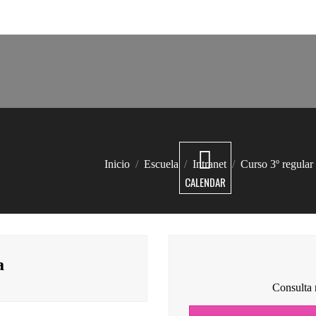
Estás aquí:
Inicio
Escuela
Intranet
Curso 3º regular
CALENDAR
a
Consulta 