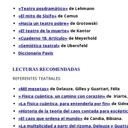
«Teatro posdramático»
de Lehmann
«El mito de Sísifo»
de Camus
«Hacia un teatro pobre»
de Grotowski
«El teatro de la muerte»
de Kantor
«Cuaderno 18. Artículo»
de Meyerhold
«Semiótica teatral»
de Ubersfeld
Diccionario Pavis
LECTURAS RECOMENDADAS
REFERENTES TEATRALES
«Mil mesetas»
de Delauze, Gilles y Guattari, Félix
» Física cuántica, un camino con corazón»
de Iriarte
«La física cuántica, para entenderla por fin»
de Sidne
«Historia de la teoría del caos contada para escépti
«El caos que ordena el mundo»
de Candia, Bibiana.
«La multplicidad a partr del rizoma, Deleuze y Guatt