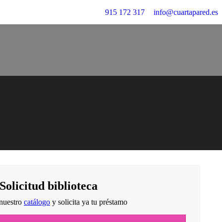
915 172 317
info@cuartapared.es
Solicitud biblioteca
nuestro
catálogo
y solicita ya tu préstamo