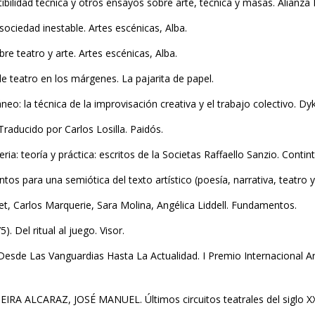
ilidad técnica y otros ensayos sobre arte, técnica y masas. Alianza E
ociedad inestable. Artes escénicas, Alba.
e teatro y arte. Artes escénicas, Alba.
e teatro en los márgenes. La pajarita de papel.
: la técnica de la improvisación creativa y el trabajo colectivo. Dy
Traducido por Carlos Losilla. Paidós.
ria: teoría y práctica: escritos de la Societas Raffaello Sanzio. Conti
ra una semiótica del texto artístico (poesía, narrativa, teatro y 
et, Carlos Marquerie, Sara Molina, Angélica Liddell. Fundamentos.
Del ritual al juego. Visor.
e Las Vanguardias Hasta La Actualidad. I Premio Internacional Artez 
ALCARAZ, JOSÉ MANUEL. Últimos circuitos teatrales del siglo XXI.